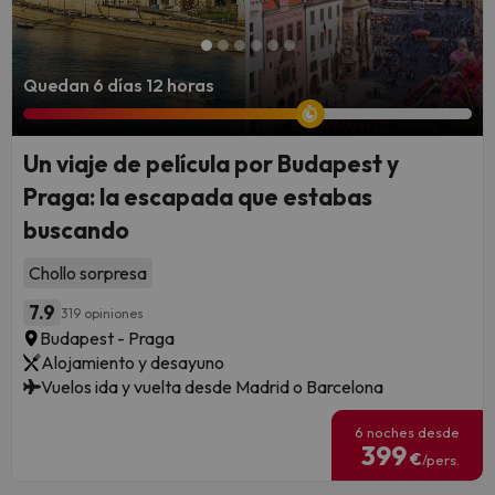
tiendas de campaña y sacos de dormir. En España
existen campings con bungalows de lujo, piscinas, spas e
incluso animación infantil, perfectos para disfrutar de la
naturaleza sin renunciar al confort.
Quedan 6 días 12 horas
Para los aventureros:
Si te apasionan las actividades
al aire libre, muchos campings organizan rutas de
senderismo, kayak, surf o ciclismo. En destinos como
Un viaje de película por Budapest y
Asturias, Huesca o el Algarve, puedes combinar tu
Praga: la escapada que estabas
estancia con experiencias únicas en la naturaleza.
buscando
Chollo sorpresa
7.9
319 opiniones
Budapest - Praga
Alojamiento y desayuno
Vuelos ida y vuelta desde Madrid o Barcelona
6 noches desde
399
€
/pers.