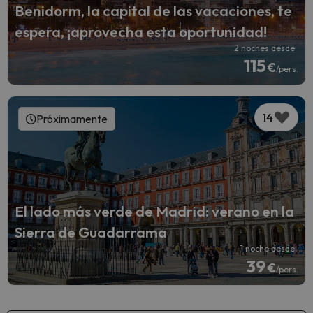
Benidorm, la capital de las vacaciones, te
espera, ¡aprovecha esta oportunidad!
2 noches desde
115
€
/pers.
14
Próximamente
El lado más verde de Madrid: verano en la
Sierra de Guadarrama
1 noche desde
39
€
/pers.