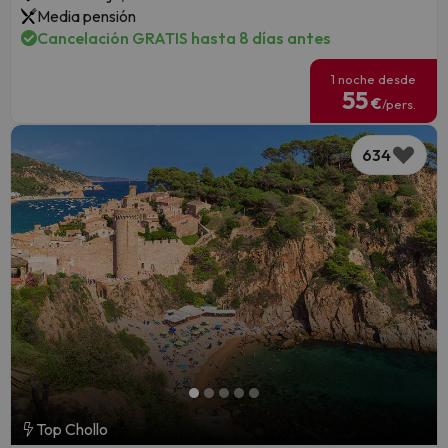
Media pensión
Cancelación GRATIS hasta 8 días antes
1 noche desde
55
€
/pers.
634
Top Chollo