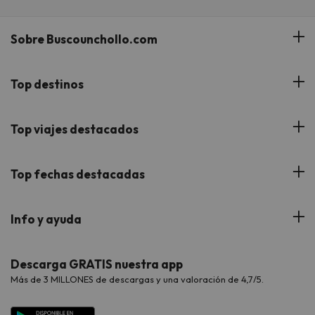
Sobre Buscounchollo.com
¿Quiénes somos?
Top destinos
Tarjeta Regalo
Hoteles Andalucía
Top viajes destacados
Buscounchollo en los medios
Hoteles Andorra
Blog
Viajes con Niños
Top fechas destacadas
Hoteles Cataluña
Web Corporativa
Viajes de Ciudad
Hoteles Portugal
Verano
Info y ayuda
Proveedores
Viajes de Novios
Hoteles Valencia
Puente de Agosto
Opiniones de nuestros clientes
Viajes con mascotas
Contáctanos
Descarga GRATIS nuestra app
Hoteles Galicia
Vacaciones en Agosto
Más de 3 MILLONES de descargas y una valoración de 4,7/5.
Viajes para grupos
Chollos con Todo Incluido
Preguntas frecuentes
Hoteles en Islas
Vacaciones en Septiembre
Chollos en la playa