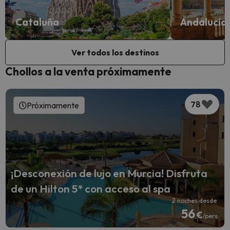
Cataluña
Andalucía
Ver todos los destinos
Chollos a la venta próximamente
78
Próximamente
¡Desconexión de lujo en Murcia! Disfruta
de un Hilton 5* con acceso al spa
2 noches desde
56
€
/pers.